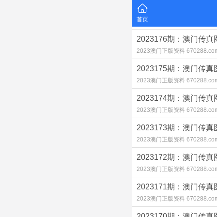
首页
2023176期：澳门传真
2023澳门正版资料 670288.co
2023175期：澳门传真
2023澳门正版资料 670288.co
2023174期：澳门传真
2023澳门正版资料 670288.co
2023173期：澳门传真
2023澳门正版资料 670288.co
2023172期：澳门传真
2023澳门正版资料 670288.co
2023171期：澳门传真
2023澳门正版资料 670288.co
2023170期：澳门传真