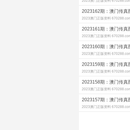
2023澳门正版资料 670288.co
2023162期：澳门传真
2023澳门正版资料 670288.co
2023161期：澳门传真
2023澳门正版资料 670288.co
2023160期：澳门传真
2023澳门正版资料 670288.co
2023159期：澳门传真
2023澳门正版资料 670288.co
2023158期：澳门传真
2023澳门正版资料 670288.co
2023157期：澳门传真
2023澳门正版资料 670288.co