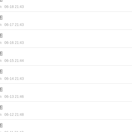
m
06-18 21:43
图
m
06-17 21:43
图
m
06-16 21:43
图
m
06-15 21:44
图
m
06-14 21:43
图
m
06-13 21:46
图
m
06-12 21:48
图